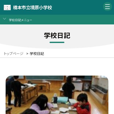
橋本市立境原小学校
学校日記メニュー
学校日記
トップページ
>
学校日記