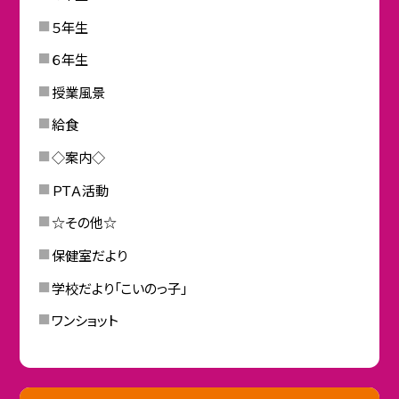
５年生
６年生
授業風景
給食
◇案内◇
ＰＴＡ活動
☆その他☆
保健室だより
学校だより「こいのっ子」
ワンショット