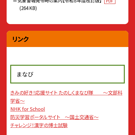
気象警報発令時の案内【令和８年度改訂版】
PDF
(264 KB)
リンク
まなび
きみの好き！応援サイト たのしくまなび隊 〜文部科
学省〜
NHK for School
防災学習ポータルサイト 〜国土交通省〜
チャレンジ！漢字の博士試験