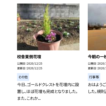
校舎東側花壇
今朝の一
公開日
2020/12/25
公開日
2020/
更新日
2020/12/25
更新日
2020/
その他
行事等
今日、ゴールドクレストを花壇内に設
おはようご
置し、ほぼ花壇も完成となりました。
した。規則
また、これか...