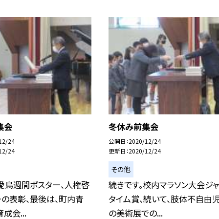
集会
冬休み前集会
12/24
公開日
2020/12/24
12/24
更新日
2020/12/24
その他
愛鳥週間ポスター、人権啓
続きです。校内マラソン大会ジャ
ーの表彰、最後は、町内青
タイム賞、続いて、肢体不自由児
成会...
の美術展での...