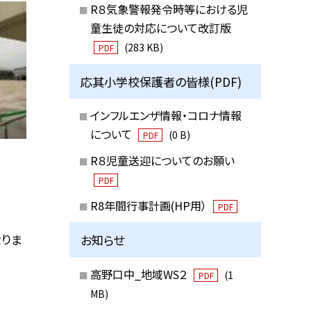
R８気象警報発令時等における児
童生徒の対応について改訂版
(283 KB)
PDF
応其小学校保護者の皆様(PDF)
インフルエンザ情報・コロナ情報
について
(0 B)
PDF
R８児童送迎についてのお願い
PDF
R8年間行事計画(HP用）
PDF
なりま
お知らせ
高野口中_地域WS２
(1
PDF
MB)