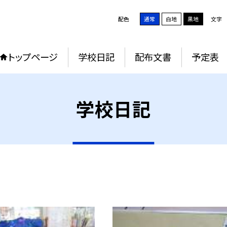
配色
通常
白地
黒地
文字
トップページ
学校日記
配布文書
予定表
学校日記