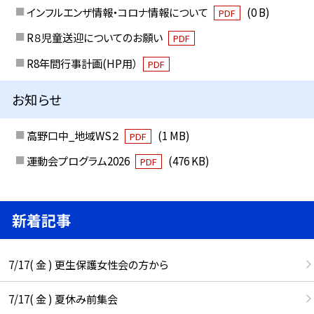
インフルエンザ情報・コロナ情報について
(0 B)
PDF
R８児童送迎についてのお願い
PDF
R8年間行事計画(HP用）
PDF
お知らせ
高野口中_地域WS２
(1 MB)
PDF
運動会プログラム2026
(476 KB)
PDF
新着記事
7/17( 金 ) 更生保護女性会の方から
7/17( 金 ) 夏休み前集会