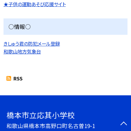
★子供の運動あそび応援サイト
○情報○
きしゅう君の防犯メール登録
和歌山地方気象台
RSS
橋本市立応其小学校
和歌山県橋本市高野口町名古曽19-1