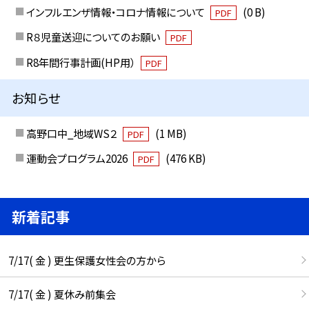
インフルエンザ情報・コロナ情報について
(0 B)
PDF
R８児童送迎についてのお願い
PDF
R8年間行事計画(HP用）
PDF
お知らせ
高野口中_地域WS２
(1 MB)
PDF
運動会プログラム2026
(476 KB)
PDF
新着記事
7/17( 金 ) 更生保護女性会の方から
7/17( 金 ) 夏休み前集会