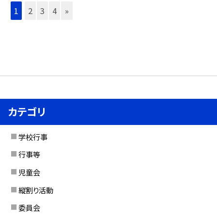
1
2
3
4
»
カテゴリ
学校行事
行事等
児童会
縦割り活動
委員会