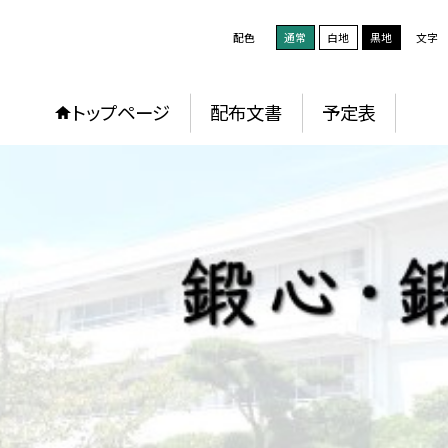
配色
通常
白地
黒地
文字
トップページ
配布文書
予定表