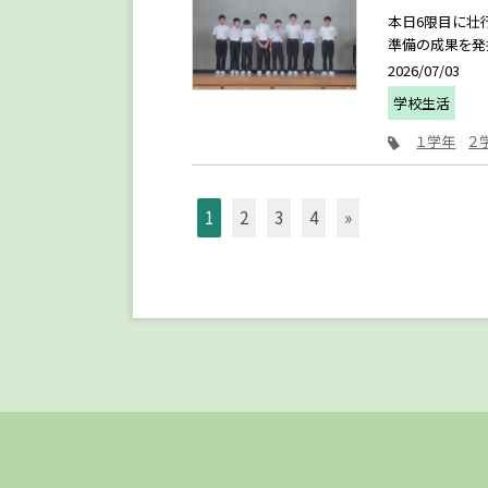
本日6限目に壮
準備の成果を発揮
2026/07/03
学校生活
１学年
２
1
2
3
4
»