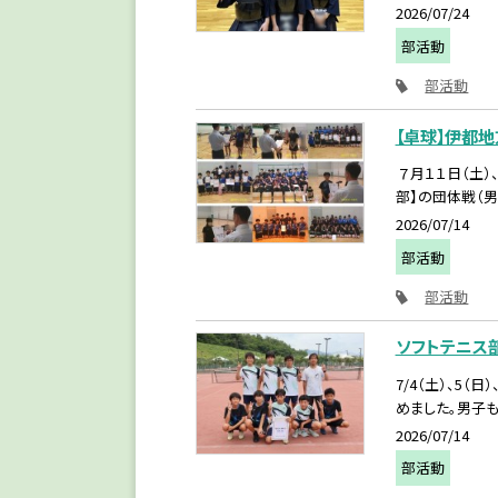
2026/07/24
部活動
部活動
【卓球】伊都
７月１１日（土
部】の団体戦（男
2026/07/14
部活動
部活動
ソフトテニス
7/4（土）、5
めました。男子も
2026/07/14
部活動