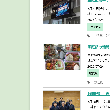
和歌山県中学
7月21日(火)
場しました。2日
2026/07/24
学校生活
１学年
２
家庭部の活動
家庭部の活動の
理していました。
2026/07/24
部活動
部活動
【剣道部】 
7月18日（土
で練習してきた成