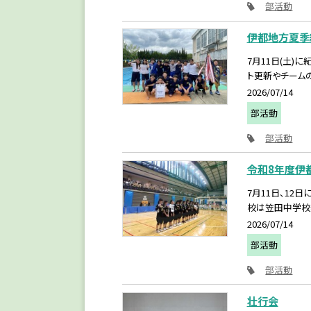
部活動
伊都地方夏季
7月11日(土
ト更新やチームの
2026/07/14
部活動
部活動
令和8年度伊
7月11日、1
校は笠田中学校、
2026/07/14
部活動
部活動
壮行会