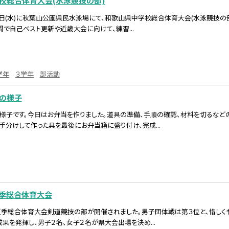
校総合体育大会(水泳競技の部)
・22日(水)に秋葉山公園県民水泳場にて、和歌山県中学校総合体育大会(水泳競技
間で自己ベスト更新や近畿大会に向けて、練習...
学年
３学年
部活動
の様子
様子です。今日はお弁当を作りました。道具の準備、手順の確認、材料を切るなど
手分けして作った具を最後にお弁当箱に盛り付け、完成...
夏季総合体育大会
）、夏季総合体育大会剣道競技の部が開催されました。男子団体戦は第３位と、惜し
果を発揮し、男子２名、女子２名が県大会出場を決め...