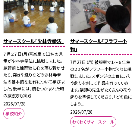
サマースクール「少林寺拳法」
サマースクール「フラワー小
物」
７月２７日(月)音楽室で11名の児
童が少林寺拳法に挑戦しました。
7月27日（月）被服室で１～６年生
練習前と練習後に心を落ち着かせ
の２０名がフラワー小物づくりに挑
たり、突きや蹴りなどの少林寺拳
戦しました。スポンジの土台に、花
法の基本的な動作について学びま
や飾りを刺して作品を作っていき
した。後半には、腕をつかまれた時
ます。講師の先生がたくさんの花や
の抜き方も実践...
飾りを準備してくださり、「どの色に
2026/07/28
しよう...
2026/07/28
学校紹介
わくわくサマースクール