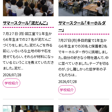
サマースクール「泥だんご」
サマースクール「キーホルダ
ー」
７月２７日（月）図工室で１年生か
ら６年生までの２７名が泥だんご
7月27日(月)多目的室で1年生か
づくりをしました。泥だんごを作る
ら６年生までの30名と保護者2名
前に、いろいろな土地の砂や石を
でキーホルダー作りに挑戦しまし
見せてもらい、それらが材料になっ
た。自分の好きな小物を選んで、中
ているということを教えていただき
に並べていきました。テープを切る
ました。泥だ...
のが、少し難しかった低学年の子
2026/07/28
どもたちは...
2026/07/28
学校紹介
学校紹介