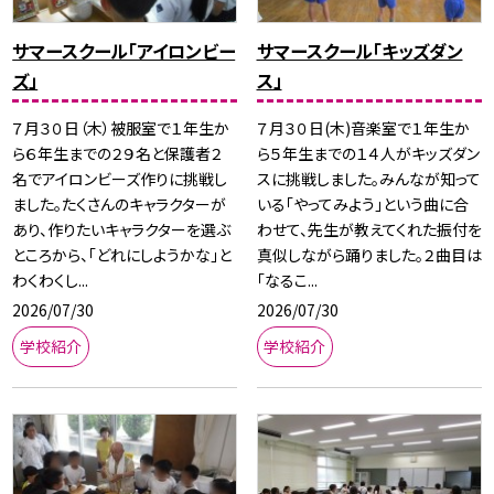
サマースクール「アイロンビー
サマースクール「キッズダン
ズ」
ス」
７月３０日（木）被服室で１年生か
７月３０日(木)音楽室で１年生か
ら６年生までの２９名と保護者２
ら５年生までの１４人がキッズダン
名でアイロンビーズ作りに挑戦し
スに挑戦しました。みんなが知って
ました。たくさんのキャラクターが
いる「やってみよう」という曲に合
あり、作りたいキャラクターを選ぶ
わせて、先生が教えてくれた振付を
ところから、「どれにしようかな」と
真似しながら踊りました。２曲目は
わくわくし...
「なるこ...
2026/07/30
2026/07/30
学校紹介
学校紹介