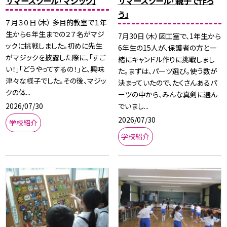
サマースクール「マジック」
サマースクール「親子で作ろ
う」
７月３０日（木） 多目的教室で１年
生から６年生までの２７名がマジ
7月30日（木）図工室で、1年生から
ックに挑戦しました。初めに先生
6年生の15人が、保護者の方と一
がマジックを披露した際に、「すご
緒にキャンドル作りに挑戦しまし
い！」「どうやってするの！」と、興味
た。まずは、パーツ選び。使う数が
津々な様子でした。その後、マジッ
決まっていたので、たくさんあるパ
クの体...
ーツの中から、みんな真剣に選ん
2026/07/30
でいまし...
2026/07/30
学校紹介
学校紹介