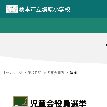
橋本市立境原小学校
トップページ
>
学校日記
>
児童会関係
>
詳細
児童会役員選挙