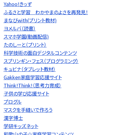
Yahoo!きっず
ふるさと学習 わかやまのよさを再発見！
まなびwith(プリント教材)
ヨメルバ（読書）
スマホ学園(動画配信)
たのしーと（プリント）
科学技術の面白デジタルコンテンツ
スプリンギン・フェス（プログラミング）
キュビナ（タブレット教材）
Gakken家庭学習応援サイト
Think!Think!（思考力育成）
子供の学び応援サイト
プログル
マスクを手縫いで作ろう
漢字博士
学研キッズネット
和歌山の子☆家庭学習コンテンツ