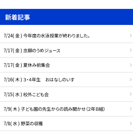
新着記事
7/24( 金 ) 今年度の水泳授業が終わりました。
7/17( 金 ) 念願のうめジュース
7/17( 金 ) 夏休み前集会
7/16( 木 ) ３・４年生 おはなしのいす
7/15( 水 ) 校外こども会
7/9( 木 ) 子ども園の先生からの読み聞かせ（２年Ｂ組）
7/8( 水 ) 野菜の収穫