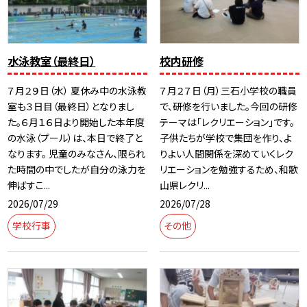
水泳教室（最終日）
校内研修
７月２９日（水） 夏休み中の水泳教
７月２７日（月）三石小学校の職員
室も３日目（最終日）となりまし
で、研修を行いました。今回の研修
た。６月１６日より開始した本年度
テーマは「レクリエーション」です。
の水泳（プール）は、本日で終了と
子供たちが学校で集団を作り、よ
なります。 児童のみなさん、限られ
りよい人間関係を深めていくレク
た時間の中でしたが自分の泳力を
リエーションを勉強するため、和歌
伸ばすこ...
山県レクリ...
2026/07/29
2026/07/28
学校行事
その他