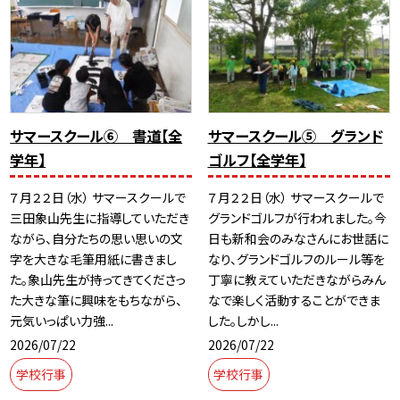
サマースクール⑥ 書道【全
サマースクール⑤ グランド
学年】
ゴルフ【全学年】
７月２２日（水） サマースクールで
７月２２日（水） サマースクールで
三田象山先生に指導していただき
グランドゴルフが行われました。今
ながら、自分たちの思い思いの文
日も新和会のみなさんにお世話に
字を大きな毛筆用紙に書きまし
なり、グランドゴルフのルール等を
た。象山先生が持ってきてくださっ
丁寧に教えていただきながらみん
た大きな筆に興味をもちながら、
なで楽しく活動することができま
元気いっぱい力強...
した。しかし...
2026/07/22
2026/07/22
学校行事
学校行事