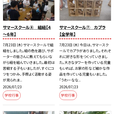
サマースクール⑧ 組紐【４
サマースクール⑦ カプラ
～６年】
【全学年】
7月23日（木）サマースクールで組
7月23日（木）今日は、サマースク
紐をしました。紐の色を選び、サポ
ールでカプラがありました。それぞ
ーターの皆さんに教えてもらいな
れに好きな形をつくっていきまし
がら紐を組んでいきました。最初は
た。大きなタワーを作っている児童
苦戦する子もいましたが、すぐにコ
もいれば、お家の形など細かな作
ツをつかみ、手際よく活動する姿
品を作っている児童もいました。
が見られま...
「うわーなな...
2026/07/23
2026/07/23
学校行事
学校行事