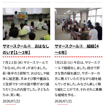
サマースクール④ おはなし
サマースクール③ 組紐【４
のいす【１～３年】
～６年】
７月２２日（水）サマースクールで
7月21日（火）今日は、サマースク
「おなはしのいす」がありました。
ールで組紐をしました。自分で好
前・後半の２部制で、おはなしや絵
きな色の紐を選び、サポーターの
本に紙芝居、手あそび歌や童謡な
方に教えていただきながら紐を組
ど全部で９つのお話や歌があり盛
んでいきました。みなさん楽しく取
りだくさんの内容でした。子どもた
り組むことができ、それぞれに素敵
ちは、笑い転...
な組紐を作る...
2026/07/22
2026/07/21