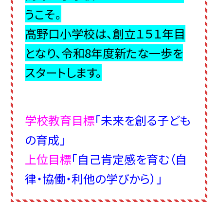
うこそ。
高野口小学校は、創立１５１年目
となり、令和8年度新たな一歩を
スタートします。
学校教育目標
「未来を創る子ども
の育成」
上位目標
「自己肯定感を育む（自
律・協働・利他の学びから）」