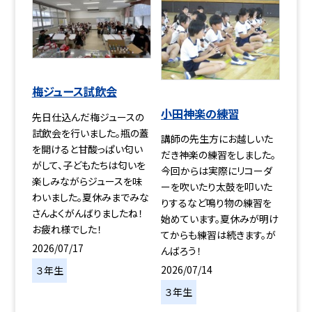
梅ジュース試飲会
小田神楽の練習
先日仕込んだ梅ジュースの
試飲会を行いました。瓶の蓋
講師の先生方にお越しいた
を開けると甘酸っぱい匂い
だき神楽の練習をしました。
がして、子どもたちは匂いを
今回からは実際にリコーダ
楽しみながらジュースを味
ーを吹いたり太鼓を叩いた
わいました。夏休みまでみな
りするなど鳴り物の練習を
さんよくがんばりましたね！
始めています。夏休みが明け
お疲れ様でした！
てからも練習は続きます。が
2026/07/17
んばろう！
2026/07/14
３年生
３年生