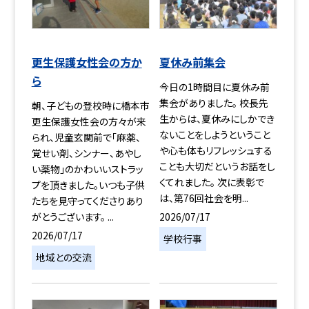
更生保護女性会の方か
夏休み前集会
ら
今日の1時間目に夏休み前
集会がありました。 校長先
朝、子どもの登校時に橋本市
生からは、夏休みにしかでき
更生保護女性会の方々が来
ないことをしようということ
られ、児童玄関前で「麻薬、
や心も体もリフレッシュする
覚せい剤、シンナー、あやし
ことも大切だというお話をし
い薬物」のかわいいストラッ
くてれました。 次に表彰で
プを頂きました。いつも子供
は、第76回社会を明...
たちを見守ってくださりあり
2026/07/17
がとうございます。 ...
2026/07/17
学校行事
地域との交流