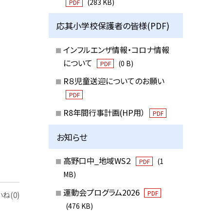
(283 KB)
PDF
応其小学校保護者の皆様(PDF)
インフルエンザ情報・コロナ情報
について
(0 B)
PDF
R８児童送迎についてのお願い
PDF
R8年間行事計画(HP用）
PDF
お知らせ
高野口中_地域WS２
(1
PDF
MB)
運動会プログラム2026
PDF
ね(0)
(476 KB)