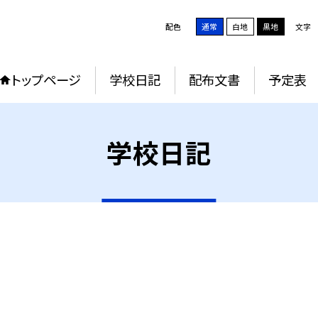
配色
通常
白地
黒地
文字
トップページ
学校日記
配布文書
予定表
学校日記