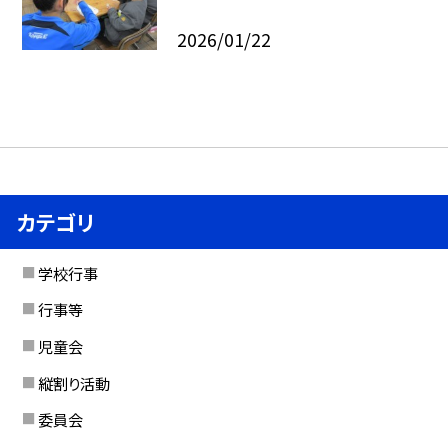
2026/01/22
カテゴリ
学校行事
行事等
児童会
縦割り活動
委員会