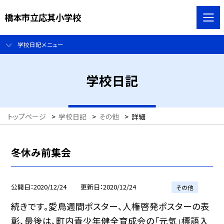
橋本市立応其小学校
学校日記メニュー
学校日記
トップページ
>
学校日記
>
その他
>
詳細
冬休み前集会
公開日
2020/12/24
更新日
2020/12/24
その他
続きです。愛鳥週間ポスター、人権啓発ポスターの表
彰、最後は、町内青少年健全育成会の「元気」標語入