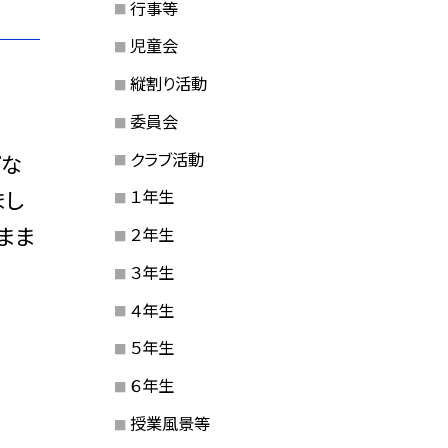
行事等
児童会
縦割り活動
委員会
クラブ活動
プな
まし
１年生
まま
２年生
３年生
４年生
５年生
６年生
授業風景等