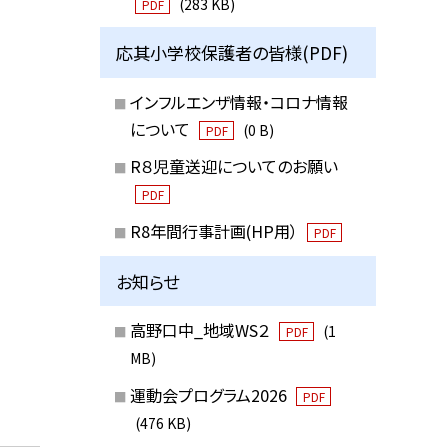
(283 KB)
PDF
応其小学校保護者の皆様(PDF)
インフルエンザ情報・コロナ情報
について
(0 B)
PDF
R８児童送迎についてのお願い
PDF
R8年間行事計画(HP用）
PDF
お知らせ
高野口中_地域WS２
(1
PDF
MB)
運動会プログラム2026
PDF
(476 KB)