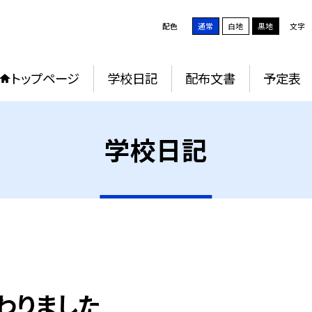
配色
通常
白地
黒地
文字
トップページ
学校日記
配布文書
予定表
学校日記
わりました