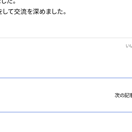
した。
をして交流を深めました。
いい
次の記