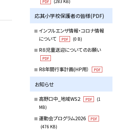
(283 KB)
PDF
応其小学校保護者の皆様(PDF)
インフルエンザ情報・コロナ情報
について
(0 B)
PDF
R８児童送迎についてのお願い
PDF
R8年間行事計画(HP用）
PDF
お知らせ
高野口中_地域WS２
(1
PDF
MB)
運動会プログラム2026
PDF
(476 KB)