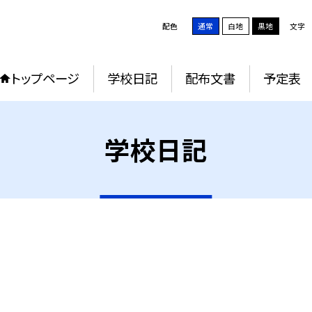
配色
通常
白地
黒地
文字
トップページ
学校日記
配布文書
予定表
学校日記