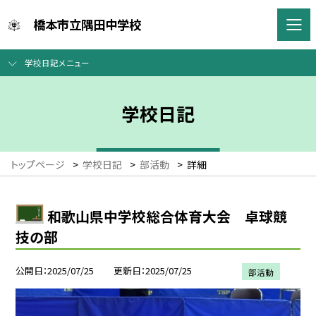
橋本市立隅田中学校
学校日記メニュー
学校日記
トップページ
>
学校日記
>
部活動
>
詳細
和歌山県中学校総合体育大会 卓球競
技の部
公開日
2025/07/25
更新日
2025/07/25
部活動