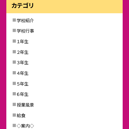
カテゴリ
学校紹介
学校行事
１年生
２年生
３年生
４年生
５年生
６年生
授業風景
給食
◇案内◇