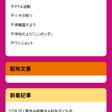
ＰＴＡ活動
☆その他☆
保健室だより
学校だより「こいのっ子」
ワンショット
配布文書
新着記事
7/19( 日 ) 夏休み前集会＆校外子ども会