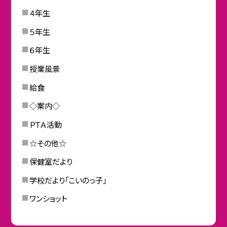
４年生
５年生
６年生
授業風景
給食
◇案内◇
ＰＴＡ活動
☆その他☆
保健室だより
学校だより「こいのっ子」
ワンショット