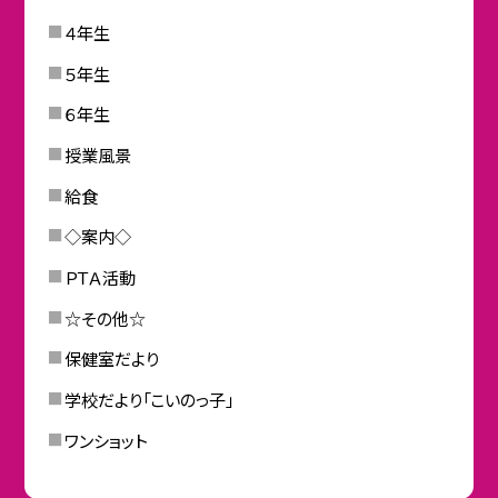
４年生
５年生
６年生
授業風景
給食
◇案内◇
ＰＴＡ活動
☆その他☆
保健室だより
学校だより「こいのっ子」
ワンショット