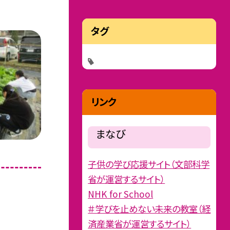
タグ
リンク
まなび
子供の学び応援サイト（文部科学
省が運営するサイト）
NHK for School
＃学びを止めない未来の教室（経
済産業省が運営するサイト）