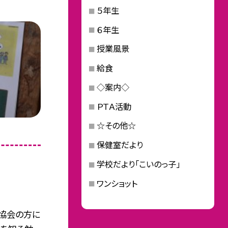
５年生
６年生
授業風景
給食
◇案内◇
ＰＴＡ活動
☆その他☆
保健室だより
学校だより「こいのっ子」
ワンショット
税協会の方に