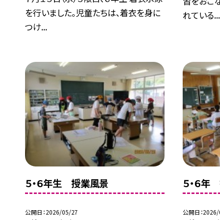
習をおこ
を行いました。児童たちは、着衣を身に
れている..
つけ...
５・６年生 授業風景
５・６年
公開日
2026/05/27
公開日
2026/