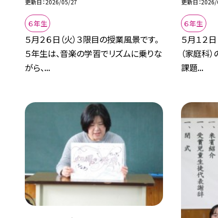
更新日
2026/05/27
更新日
2026/
６年生
６年生
５月２６日（火）３限目の授業風景です。
５月１２日
５年生は、音楽の学習でリズムに乗りな
（家庭科）
がら、...
課題...