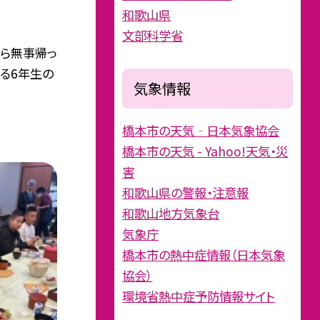
和歌山県
文部科学省
から無事帰っ
くる6年生の
気象情報
橋本市の天気‐日本気象協会
橋本市の天気 - Yahoo!天気・災
害
和歌山県の警報・注意報
和歌山地方気象台
気象庁
橋本市の熱中症情報（日本気象
協会）
環境省熱中症予防情報サイト