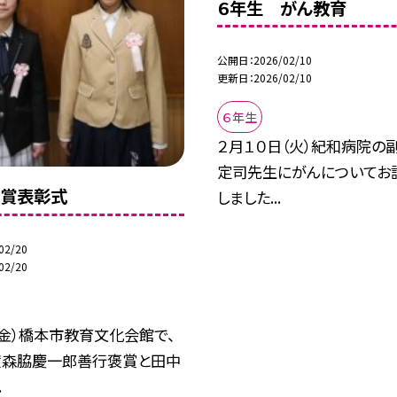
６年生 がん教育
公開日
2026/02/10
更新日
2026/02/10
６年生
２月１０日（火）紀和病院の
定司先生にがんについてお
褒賞表彰式
しました...
02/20
02/20
（金）橋本市教育文化会館で、
度森脇慶一郎善行褒賞と田中
.