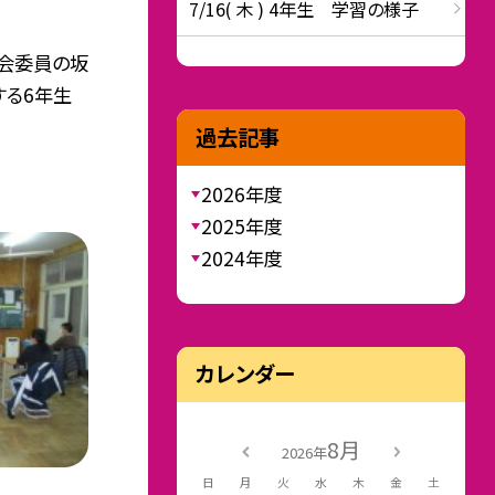
7/16( 木 ) 4年生 学習の様子
議会委員の坂
する6年生
過去記事
2026年度
2025年度
2024年度
カレンダー
8月
2026年
日
月
火
水
木
金
土