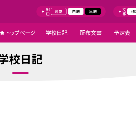
配色
文字
通常
白地
黒地
標
トップページ
学校日記
配布文書
予定表
学校日記