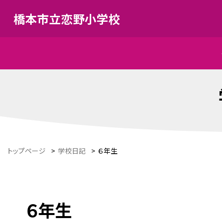
橋本市立恋野小学校
トップページ
>
学校日記
>
６年生
６年生