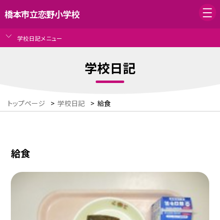
橋本市立恋野小学校
学校日記メニュー
学校日記
トップページ
>
学校日記
>
給食
給食