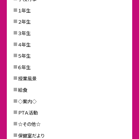
１年生
２年生
３年生
４年生
５年生
６年生
授業風景
給食
◇案内◇
ＰＴＡ活動
☆その他☆
保健室だより