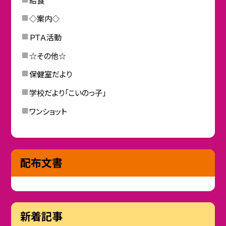
◇案内◇
ＰＴＡ活動
☆その他☆
保健室だより
学校だより「こいのっ子」
ワンショット
配布文書
新着記事