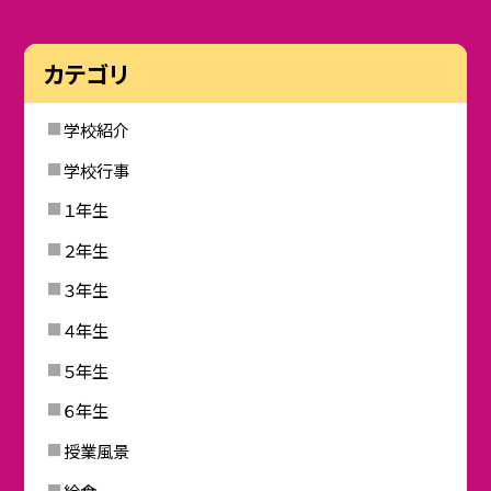
カテゴリ
学校紹介
学校行事
１年生
２年生
３年生
４年生
５年生
６年生
授業風景
給食