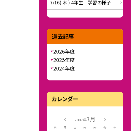
7/16( 木 ) 4年生 学習の様子
過去記事
2026年度
2025年度
2024年度
カレンダー
3月
2007年
日
月
火
水
木
金
土