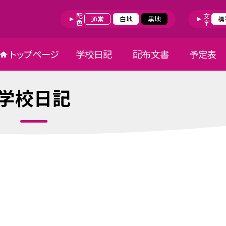
配色
文字
通常
白地
黒地
標
トップページ
学校日記
配布文書
予定表
学校日記