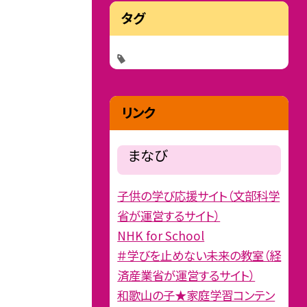
タグ
リンク
まなび
子供の学び応援サイト（文部科学
省が運営するサイト）
NHK for School
＃学びを止めない未来の教室（経
済産業省が運営するサイト）
和歌山の子★家庭学習コンテン