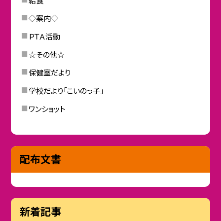
◇案内◇
ＰＴＡ活動
☆その他☆
保健室だより
学校だより「こいのっ子」
ワンショット
配布文書
新着記事