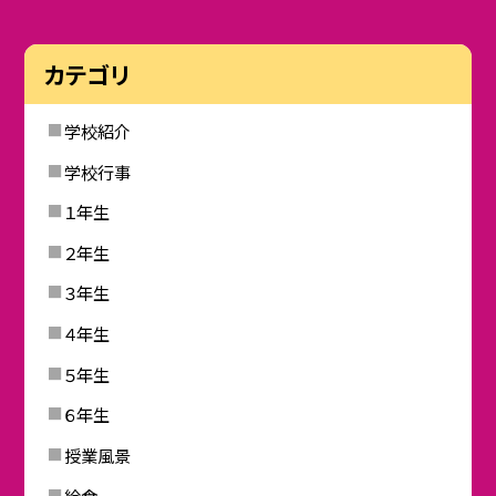
カテゴリ
学校紹介
学校行事
１年生
２年生
３年生
４年生
５年生
６年生
授業風景
給食