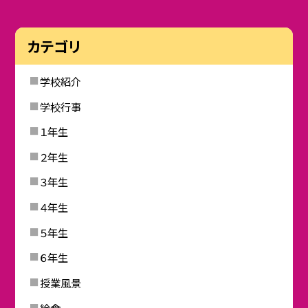
カテゴリ
学校紹介
学校行事
１年生
２年生
３年生
４年生
５年生
６年生
授業風景
給食