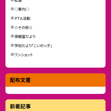
◇案内◇
ＰＴＡ活動
☆その他☆
保健室だより
学校だより「こいのっ子」
ワンショット
配布文書
新着記事