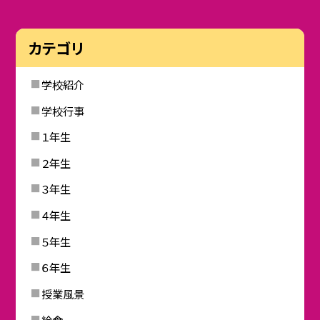
カテゴリ
学校紹介
学校行事
１年生
２年生
３年生
４年生
５年生
６年生
授業風景
給食