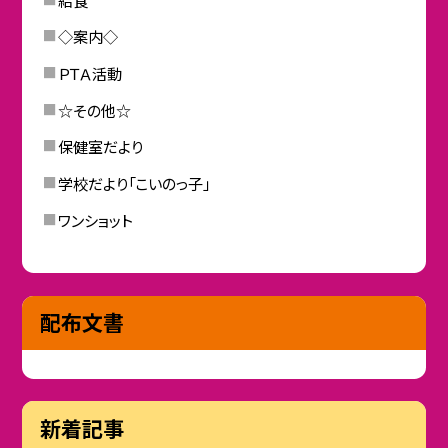
◇案内◇
ＰＴＡ活動
☆その他☆
保健室だより
学校だより「こいのっ子」
ワンショット
配布文書
新着記事