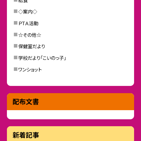
◇案内◇
ＰＴＡ活動
☆その他☆
保健室だより
学校だより「こいのっ子」
ワンショット
配布文書
新着記事