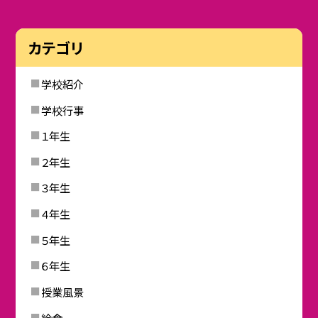
カテゴリ
学校紹介
学校行事
１年生
２年生
３年生
４年生
５年生
６年生
授業風景
給食