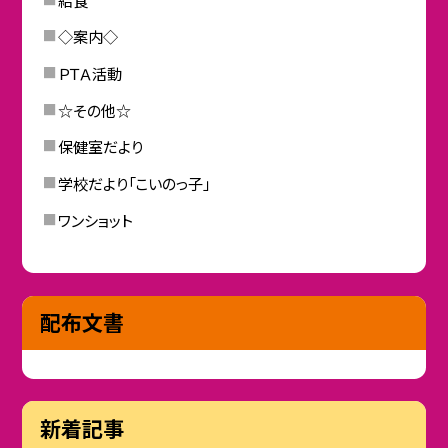
◇案内◇
ＰＴＡ活動
☆その他☆
保健室だより
学校だより「こいのっ子」
ワンショット
配布文書
新着記事