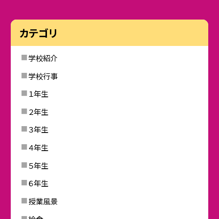
カテゴリ
学校紹介
学校行事
１年生
２年生
３年生
４年生
５年生
６年生
授業風景
給食