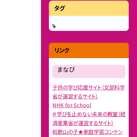
タグ
リンク
まなび
子供の学び応援サイト（文部科学
省が運営するサイト）
NHK for School
＃学びを止めない未来の教室（経
済産業省が運営するサイト）
和歌山の子★家庭学習コンテン