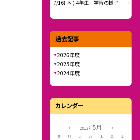
7/16( 木 ) 4年生 学習の様子
過去記事
2026年度
2025年度
2024年度
カレンダー
5月
2013年
日
月
火
水
木
金
土