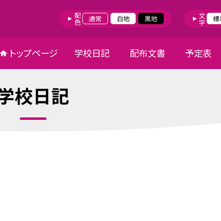
配色
文字
通常
白地
黒地
標
トップページ
学校日記
配布文書
予定表
学校日記