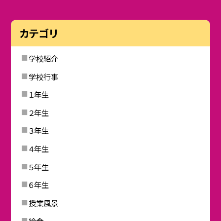
カテゴリ
学校紹介
学校行事
１年生
２年生
３年生
４年生
５年生
６年生
授業風景
給食