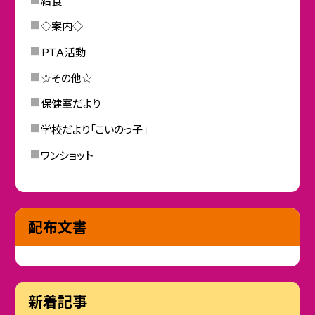
◇案内◇
ＰＴＡ活動
☆その他☆
保健室だより
学校だより「こいのっ子」
ワンショット
配布文書
新着記事