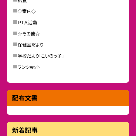
◇案内◇
ＰＴＡ活動
☆その他☆
保健室だより
学校だより「こいのっ子」
ワンショット
配布文書
新着記事