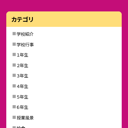
カテゴリ
学校紹介
学校行事
１年生
２年生
３年生
４年生
５年生
６年生
授業風景
給食