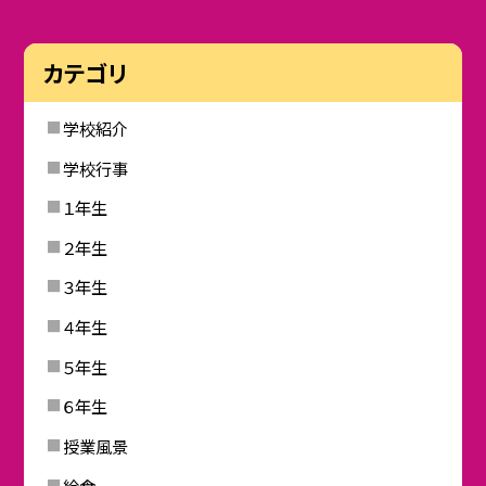
カテゴリ
学校紹介
学校行事
１年生
２年生
３年生
４年生
５年生
６年生
授業風景
給食