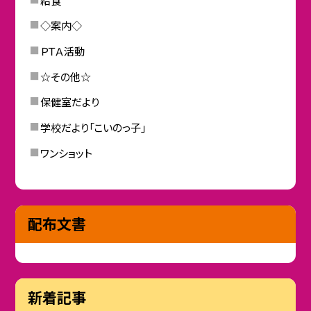
◇案内◇
ＰＴＡ活動
☆その他☆
保健室だより
学校だより「こいのっ子」
ワンショット
配布文書
新着記事