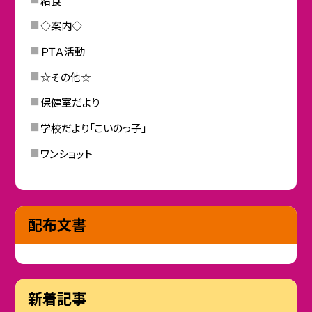
◇案内◇
ＰＴＡ活動
☆その他☆
保健室だより
学校だより「こいのっ子」
ワンショット
配布文書
新着記事