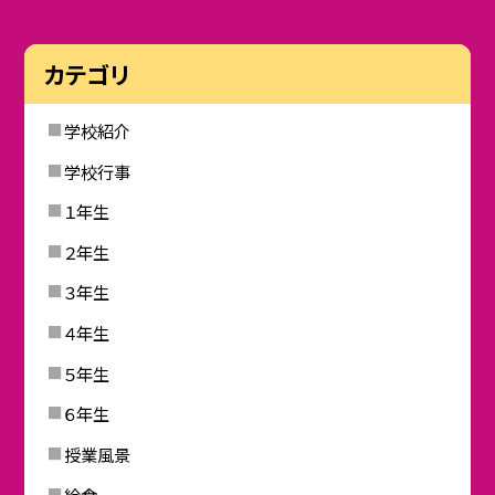
カテゴリ
学校紹介
学校行事
１年生
２年生
３年生
４年生
５年生
６年生
授業風景
給食