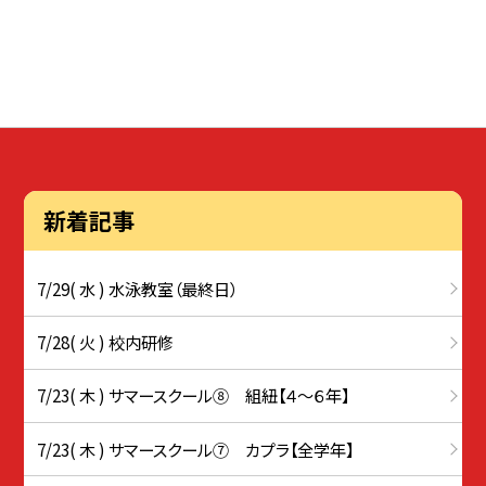
新着記事
7/29( 水 ) 水泳教室（最終日）
7/28( 火 ) 校内研修
7/23( 木 ) サマースクール⑧ 組紐【４～６年】
7/23( 木 ) サマースクール⑦ カプラ【全学年】