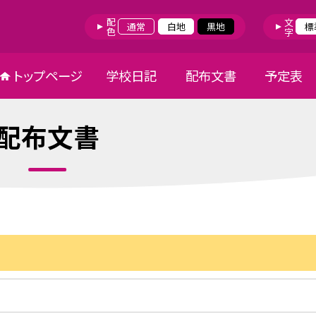
配色
文字
通常
白地
黒地
標
トップページ
学校日記
配布文書
予定表
配布文書