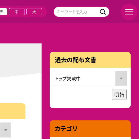
準
中
大
過去の配布文書
切替
カテゴリ