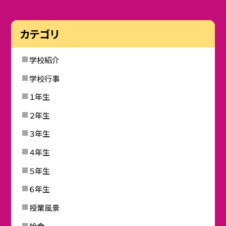
カテゴリ
学校紹介
学校行事
１年生
２年生
３年生
４年生
５年生
６年生
授業風景
給食