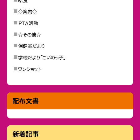
◇案内◇
ＰＴＡ活動
☆その他☆
保健室だより
学校だより「こいのっ子」
ワンショット
配布文書
新着記事