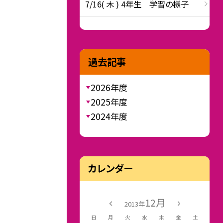
7/16( 木 ) 4年生 学習の様子
過去記事
2026年度
2025年度
2024年度
カレンダー
12月
2013年
日
月
火
水
木
金
土