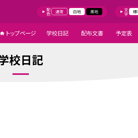
配色
文字
通常
白地
黒地
標
トップページ
学校日記
配布文書
予定表
学校日記