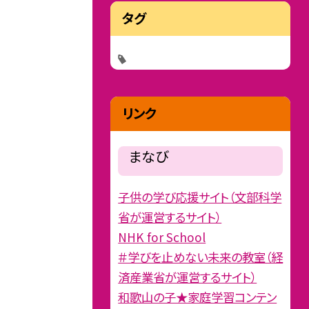
タグ
リンク
まなび
子供の学び応援サイト（文部科学
省が運営するサイト）
NHK for School
＃学びを止めない未来の教室（経
済産業省が運営するサイト）
和歌山の子★家庭学習コンテン