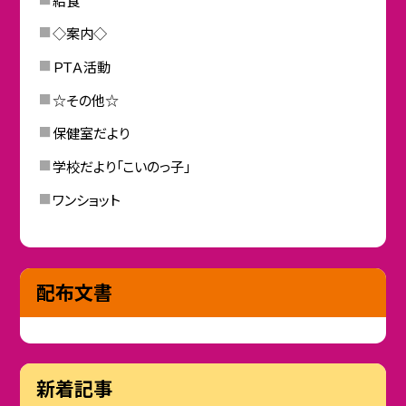
◇案内◇
ＰＴＡ活動
☆その他☆
保健室だより
学校だより「こいのっ子」
ワンショット
配布文書
新着記事