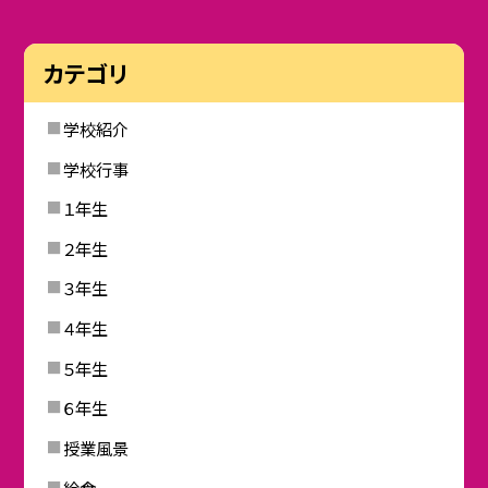
カテゴリ
学校紹介
学校行事
１年生
２年生
３年生
４年生
５年生
６年生
授業風景
給食