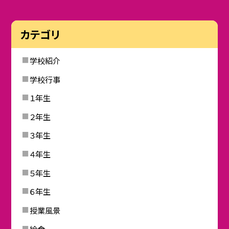
カテゴリ
学校紹介
学校行事
１年生
２年生
３年生
４年生
５年生
６年生
授業風景
給食