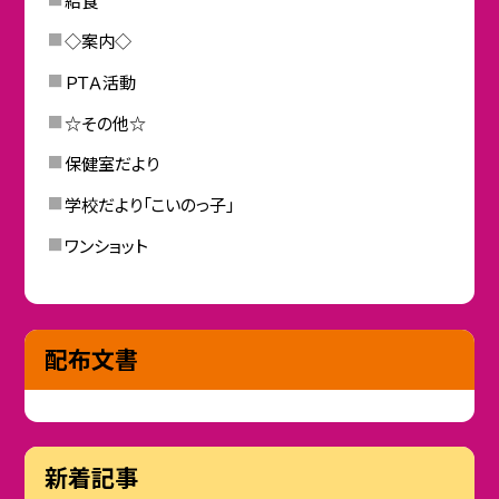
◇案内◇
ＰＴＡ活動
☆その他☆
保健室だより
学校だより「こいのっ子」
ワンショット
配布文書
新着記事